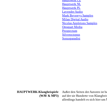
Hauptwerk CZ
Hauptwerk NL
Hauptwerk PL
Lavender Audio
Mark Bevereys Samples
Milan Digital Audio
Nicolas Appletons Samples
Organart Media
Prospectum
Silveroctopus
Sonusparadisi
HAUPTWERK-Klangbeispiele
Außer den Seiten der Autoren ist b
(WAV & MP3)
auf der sie Hunderte von Klangbei
allerdings handelt es sich hier u